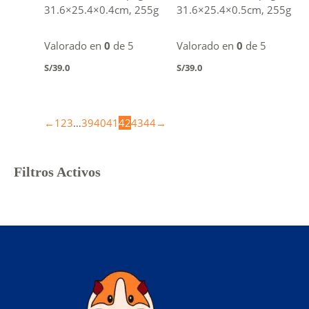
31.6×25.4×0.4cm, 255g
31.6×25.4×0.5cm, 255g
Valorado en
0
de 5
Valorado en
0
de 5
S/
39.0
S/
39.0
←
1
2
3
…
39
40
41
42
43
44
→
Filtros Activos