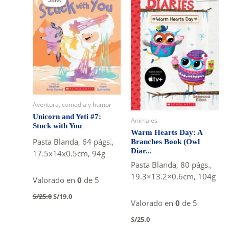
Aventura, comedia y humor
Unicorn and Yeti #7:
Animales
Stuck with You
Warm Hearts Day: A
Pasta Blanda, 64 págs.,
Branches Book (Owl
Diar...
17.5x14x0.5cm, 94g
Pasta Blanda, 80 págs.,
19.3×13.2×0.6cm, 104g
Valorado en
0
de 5
Original
Current
S/
25.0
S/
19.0
price
price
Valorado en
0
de 5
was:
is:
S/
25.0
S/25.0.
S/19.0.