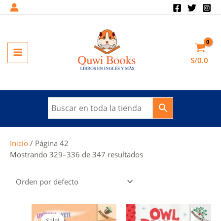
Ir
al
contenido
MAIN
S/
0.0
MENU
Inicio
/ Página 42
Mostrando 329–336 de 347 resultados
Sale!