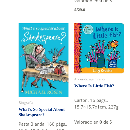
Valorado en
0
de 5
S/
29.0
Aprendizaje Infantil
Where Is Little Fish?
Cartón, 16 págs.,
Biografía
15.7×15.7x1cm, 227g
What’s So Special About
Shakespeare?
Valorado en
0
de 5
Pasta Blanda, 160 págs.,