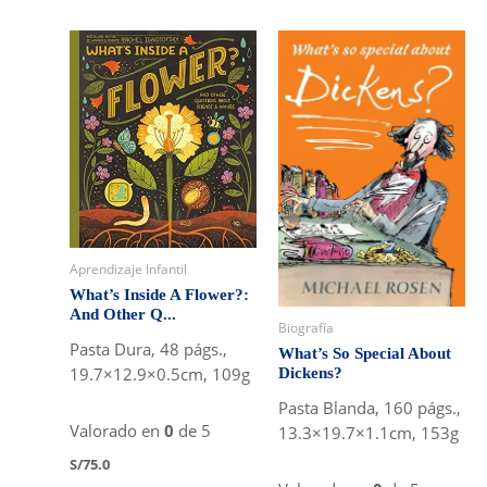
Aprendizaje Infantil
What’s Inside A Flower?:
And Other Q...
Biografía
Pasta Dura, 48 págs.,
What’s So Special About
19.7×12.9×0.5cm, 109g
Dickens?
Pasta Blanda, 160 págs.,
Valorado en
0
de 5
13.3×19.7×1.1cm, 153g
S/
75.0