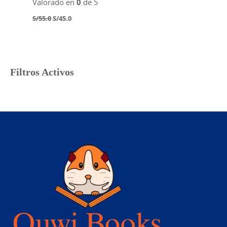
Valorado en
0
de 5
Original
Current
S/
55.0
S/
45.0
price
price
was:
is:
S/55.0.
S/45.0.
Filtros Activos