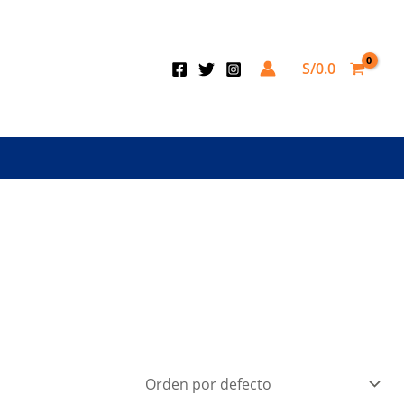
S/
0.0