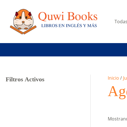
Ir
al
contenido
Todas
Inicio
/
Ju
Filtros Activos
Ag
Mostrand