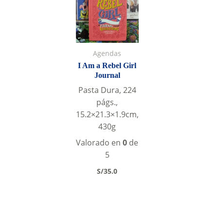
Agendas
I Am a Rebel Girl
Journal
Pasta Dura, 224
págs.,
15.2×21.3×1.9cm,
430g
Valorado en
0
de
5
S/
35.0