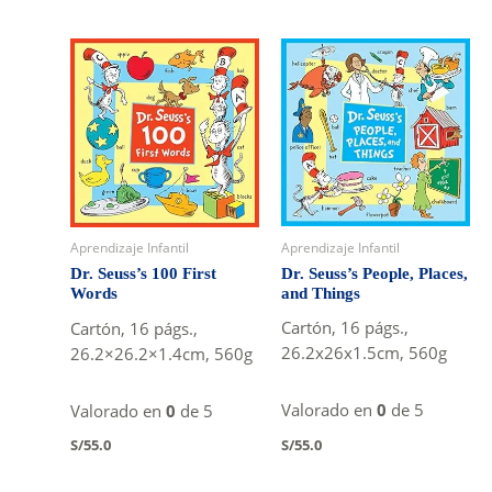
Aprendizaje Infantil
Aprendizaje Infantil
Dr. Seuss’s People, Places,
Dr. Seuss’s 100 First
and Things
Words
Cartón, 16 págs.,
Cartón, 16 págs.,
26.2x26x1.5cm, 560g
26.2×26.2×1.4cm, 560g
Valorado en
0
de 5
Valorado en
0
de 5
S/
55.0
S/
55.0