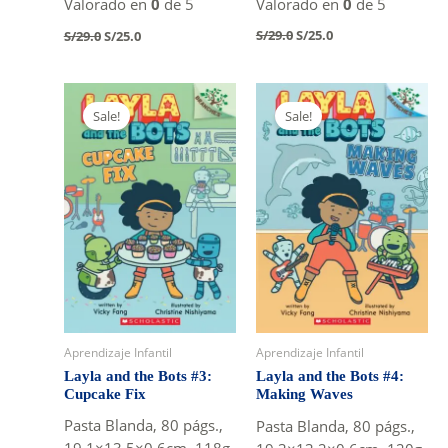
Valorado en
0
de 5
Valorado en
0
de 5
Original
Current
Original
Current
S/
29.0
S/
25.0
S/
29.0
S/
25.0
price
price
price
price
was:
is:
was:
is:
S/29.0.
S/25.0.
S/29.0.
S/25.0.
Sale!
Sale!
Aprendizaje Infantil
Aprendizaje Infantil
Layla and the Bots #3:
Layla and the Bots #4:
Cupcake Fix
Making Waves
Pasta Blanda, 80 págs.,
Pasta Blanda, 80 págs.,