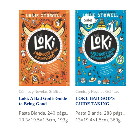
Sale!
Cómics y Novelas Gráficas
Cómics y Novelas Gráficas
Loki: A Bad God’s Guide
LOKI: BAD GOD’S
to Being Good
GUIDE TAKING
Pasta Blanda, 240 págs.,
Pasta Blanda, 288 págs.,
13.3×19.5×1.5cm, 193g
13×19.4×1.5cm, 369g