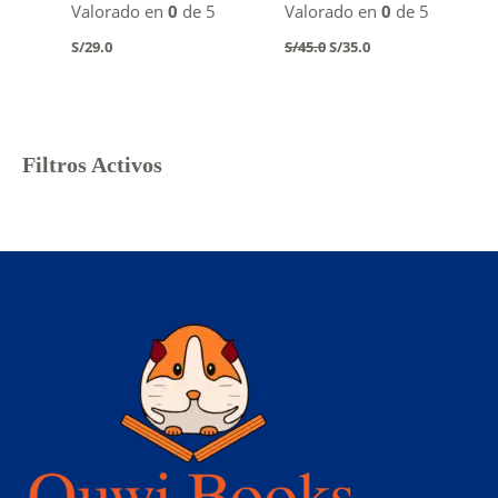
Valorado en
0
de 5
Valorado en
0
de 5
Original
Current
S/
29.0
S/
45.0
S/
35.0
price
price
was:
is:
S/45.0.
S/35.0.
Filtros Activos