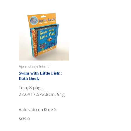
Aprendizaje Infantil
Swim with Little Fish!:
Bath Book
Tela, 8 págs.,
22.6×17.5×2.8cm, 91g
Valorado en
0
de 5
S/
39.0