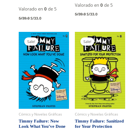
Valorado en
0
de 5
Valorado en
0
de 5
Original
Current
S/
39.0
S/
33.0
Original
Current
price
price
S/
39.0
S/
33.0
price
price
was:
is:
was:
is:
S/39.0.
S/33.0.
S/39.0.
S/33.0.
Sale!
Sale!
Cómics y Novelas Gráficas
Cómics y Novelas Gráficas
Timmy Failure: Now
Timmy Failure: Sanitized
Look What You’ve Done
for Your Protection