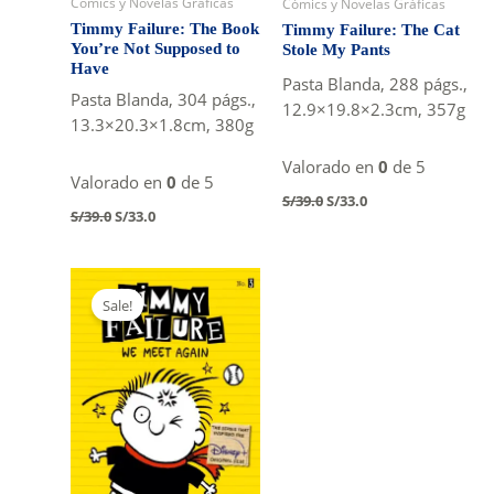
Cómics y Novelas Gráficas
Cómics y Novelas Gráficas
Timmy Failure: The Book
Timmy Failure: The Cat
You’re Not Supposed to
Stole My Pants
Have
Pasta Blanda, 288 págs.,
Pasta Blanda, 304 págs.,
12.9×19.8×2.3cm, 357g
13.3×20.3×1.8cm, 380g
Valorado en
0
de 5
Valorado en
0
de 5
Original
Current
S/
39.0
S/
33.0
Original
Current
price
price
S/
39.0
S/
33.0
price
price
was:
is:
was:
is:
S/39.0.
S/33.0.
S/39.0.
S/33.0.
Sale!