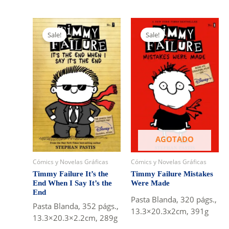
Sale!
Sale!
AGOTADO
Cómics y Novelas Gráficas
Cómics y Novelas Gráficas
Timmy Failure It’s the
Timmy Failure Mistakes
End When I Say It’s the
Were Made
End
Pasta Blanda, 320 págs.,
Pasta Blanda, 352 págs.,
13.3×20.3x2cm, 391g
13.3×20.3×2.2cm, 289g