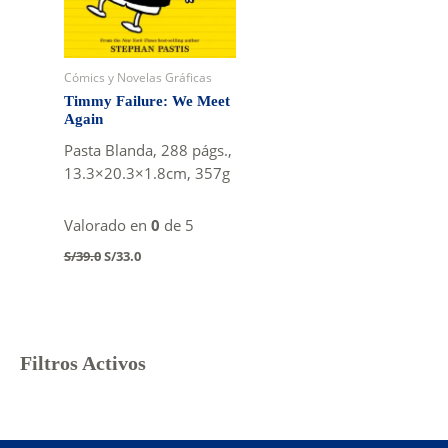
Cómics y Novelas Gráficas
Timmy Failure: We Meet
Again
Pasta Blanda, 288 págs.,
13.3×20.3×1.8cm, 357g
Valorado en
0
de 5
Original
Current
S/
39.0
S/
33.0
price
price
was:
is:
S/39.0.
S/33.0.
Filtros Activos