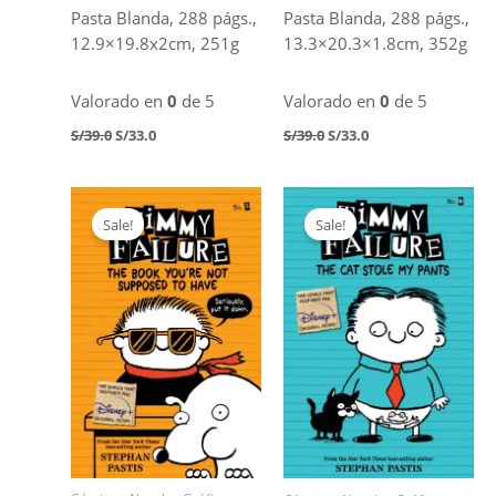
Pasta Blanda, 288 págs.,
Pasta Blanda, 288 págs.,
12.9×19.8x2cm, 251g
13.3×20.3×1.8cm, 352g
Valorado en
0
de 5
Valorado en
0
de 5
Original
Current
Original
Current
S/
39.0
S/
33.0
S/
39.0
S/
33.0
price
price
price
price
was:
is:
was:
is:
S/39.0.
S/33.0.
S/39.0.
S/33.0.
Sale!
Sale!