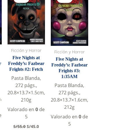
Ficción y Horror
Ficción y Horror
Five Nights at
Five Nights at
r
Freddy’s: Fazbear
Freddy’s: Fazbear
Frights #2: Fetch
Frights #3:
1:35AM
Pasta Blanda,
272 págs.,
Pasta Blanda,
20.8×13.7×1.5cm,
272 págs.,
,
210g
20.8×13.7×1.6cm,
212g
Valorado en
0
de
e
5
Valorado en
0
de
5
Original
Current
S/
55.0
S/
45.0