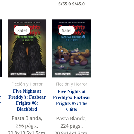
price
price
rrent
Original
Current
S/
55.0
S/
45.0
was:
is:
ice
price
price
S/55.0.
S/45.0.
was:
is:
45.0.
S/55.0.
S/45.0.
Sale!
Sale!
Ficción y Horror
Ficción y Horror
Five Nights at
Five Nights at
r
Freddy’s: Fazbear
Freddy’s: Fazbear
y
Frights #6:
Frights #7: The
Blackbird
Cliffs
Pasta Blanda,
Pasta Blanda,
256 págs.,
224 págs.,
20.8×13.5×1.5cm,
20.8x14x1.3cm,