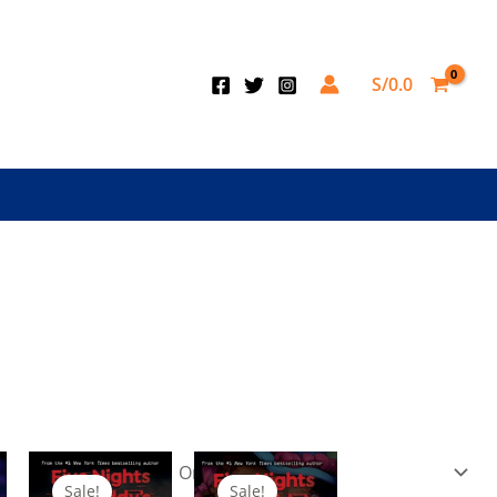
S/
0.0
Sale!
Sale!