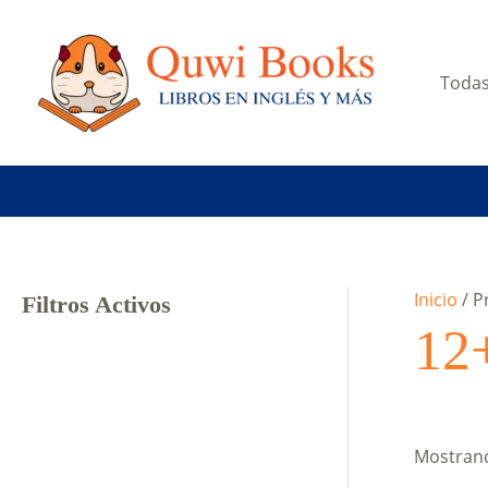
Ir
al
contenido
Todas
Inicio
/ P
Filtros Activos
12
Mostrand