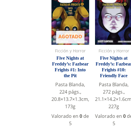
AGOTADO
Ficción y Horror
Ficción y Horror
Five Nights at
Five Nights at
Freddy’s: Fazbear
Freddy’s: Fazbea
Frights #1: Into
Frights #10:
the Pit
Friendly Face
Pasta Blanda,
Pasta Blanda,
224 págs.,
272 págs.,
20.8×13.7×1.3cm,
21.1×14.2×1.6cm
173g
227g
Valorado en
0
de
Valorado en
0
d
5
5