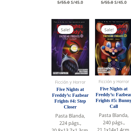
Original
Current
Original
Cu
S/
55.0
S/
45.0
S/
55.0
S/
45.0
price
price
price
pr
was:
is:
was:
is:
S/55.0.
S/45.0.
S/55.0.
S/
Sale!
Sale!
Ficción y Horror
Ficción y Horror
Five Nights at
Five Nights at
Freddy’s: Fazbea
Freddy’s: Fazbear
Frights #5: Bunn
Frights #4: Step
Call
Closer
Pasta Blanda,
Pasta Blanda,
240 págs.,
224 págs.,
21.1x14x1.4cm,
20.8×13.7×1.3cm,