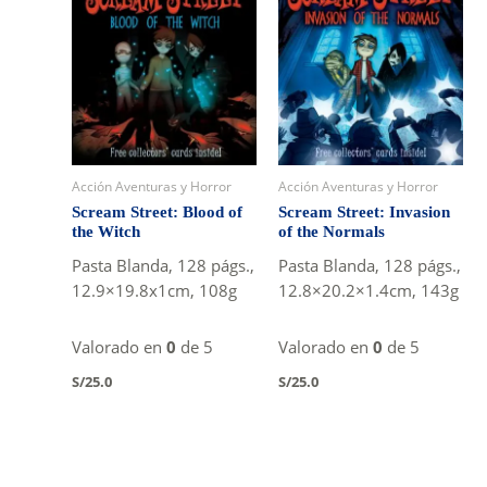
Acción Aventuras y Horror
Acción Aventuras y Horror
Scream Street: Blood of
Scream Street: Invasion
the Witch
of the Normals
Pasta Blanda, 128 págs.,
Pasta Blanda, 128 págs.,
12.9×19.8x1cm, 108g
12.8×20.2×1.4cm, 143g
Valorado en
0
de 5
Valorado en
0
de 5
S/
25.0
S/
25.0