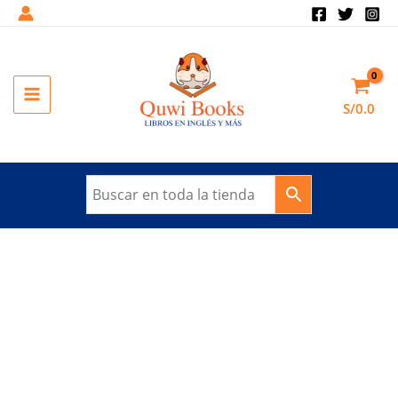
Ir
al
Sale!
contenido
MAIN
S/
0.0
MENU