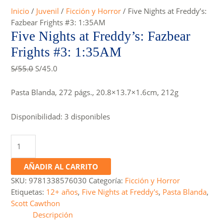
Inicio
/
Juvenil
/
Ficción y Horror
/ Five Nights at Freddy’s:
Fazbear Frights #3: 1:35AM
Five Nights at Freddy’s: Fazbear
Frights #3: 1:35AM
Original
Current
S/
55.0
S/
45.0
price
price
was:
is:
Pasta Blanda, 272 págs., 20.8×13.7×1.6cm, 212g
S/55.0.
S/45.0.
Disponibilidad:
3 disponibles
Five
Nights
at
AÑADIR AL CARRITO
Freddy's:
SKU:
9781338576030
Categoría:
Ficción y Horror
Fazbear
Etiquetas:
12+ años
,
Five Nights at Freddy's
,
Pasta Blanda
,
Frights
Scott Cawthon
#3:
Descripción
1:35AM