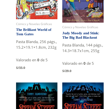
Cómics y Novelas Gráficas
Cómics y Novelas Gráficas
The Brilliant World of
Judy Moody and Stink:
Tom Gates
The Big Bad Blackout
Pasta Blanda, 256 págs.,
Pasta Blanda, 144 págs.,
15.2×19.1×1.8cm, 232g
14.3×18.7x1cm, 255g
Valorado en
0
de 5
Valorado en
0
de 5
S/
33.0
S/
29.0