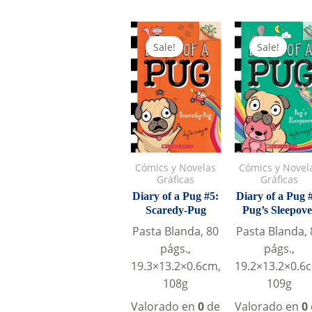
was:
is:
was:
S/29.0.
S/25.0.
S/29.0
Sale!
Sale!
Cómics y Novelas
Cómics y Novel
Gráficas
Gráficas
Diary of a Pug #5:
Diary of a Pug 
Scaredy-Pug
Pug’s Sleepove
Pasta Blanda, 80
Pasta Blanda, 
págs.,
págs.,
19.3×13.2×0.6cm,
19.2×13.2×0.6
108g
109g
Valorado en
0
de
Valorado en
0