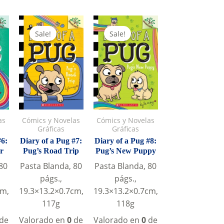
was:
is:
is:
was:
is:
S/29.0.
S/25.0.
.
S/25.0.
S/29.0.
S/25.0.
Sale!
Sale!
as
Cómics y Novelas
Cómics y Novelas
Gráficas
Gráficas
#6:
Diary of a Pug #7:
Diary of a Pug #8:
r
Pug’s Road Trip
Pug’s New Puppy
80
Pasta Blanda, 80
Pasta Blanda, 80
págs.,
págs.,
cm,
19.3×13.2×0.7cm,
19.3×13.2×0.7cm,
117g
118g
de
Valorado en
0
de
Valorado en
0
de