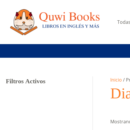
Ir
al
contenido
Todas
Inicio
/ P
Filtros Activos
Dia
Mostrand