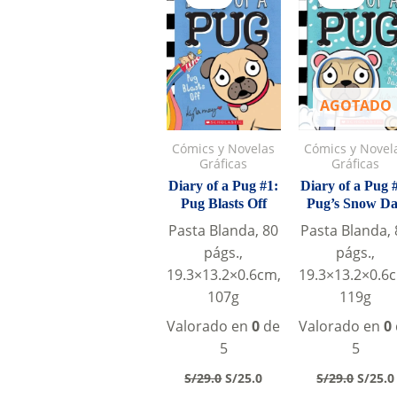
AGOTADO
Cómics y Novelas
Cómics y Novel
Gráficas
Gráficas
Diary of a Pug #1:
Diary of a Pug 
Pug Blasts Off
Pug’s Snow D
Pasta Blanda, 80
Pasta Blanda, 
págs.,
págs.,
19.3×13.2×0.6cm,
19.3×13.2×0.6
107g
119g
Valorado en
0
de
Valorado en
0
5
5
Original
Current
Origin
S/
29.0
S/
25.0
S/
29.0
S/
25.0
price
price
price