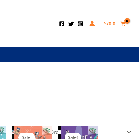
S/
0.0
Sale!
Sale!