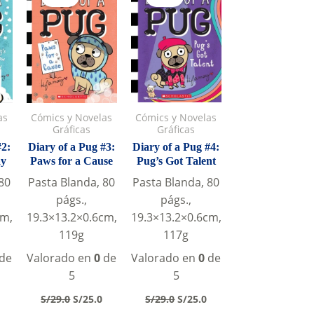
Cómics y Novelas
as
Cómics y Novelas
Gráficas
Gráficas
Diary of a Pug #4:
#2:
Diary of a Pug #3:
Pug’s Got Talent
ay
Paws for a Cause
Pasta Blanda, 80
80
Pasta Blanda, 80
págs.,
págs.,
19.3×13.2×0.6cm,
cm,
19.3×13.2×0.6cm,
117g
119g
Valorado en
0
de
de
Valorado en
0
de
5
5
Original
Current
al
Current
Original
Current
S/
29.0
S/
25.0
S/
29.0
S/
25.0
price
price
price
price
price