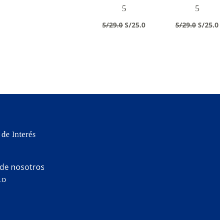
5
5
Original
Current
Origin
S/
29.0
S/
25.0
S/
29.0
S/
25.0
price
price
price
was:
is:
was:
S/29.0.
S/25.0.
S/29.0
 de Interés
 de nosotros
to