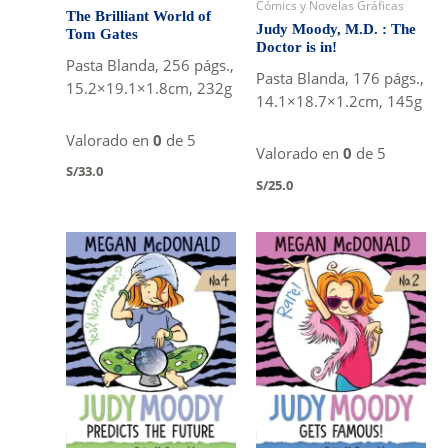
Cómics y Novelas Gráficas
The Brilliant World of
Judy Moody, M.D. : The
Tom Gates
Doctor is in!
Pasta Blanda, 256 págs.,
Pasta Blanda, 176 págs.,
15.2×19.1×1.8cm, 232g
14.1×18.7×1.2cm, 145g
Valorado en
0
de 5
Valorado en
0
de 5
S/
33.0
S/
25.0