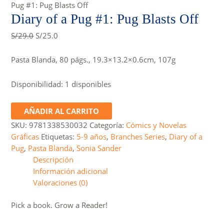
Pug #1: Pug Blasts Off
Diary of a Pug #1: Pug Blasts Off
Original
Current
S/
29.0
S/
25.0
price
price
was:
is:
Pasta Blanda, 80 págs., 19.3×13.2×0.6cm, 107g
S/29.0.
S/25.0.
Disponibilidad:
1 disponibles
Diary
AÑADIR AL CARRITO
of
SKU:
9781338530032
Categoría:
Cómics y Novelas
a
Gráficas
Etiquetas:
5-9 años
,
Branches Series
,
Diary of a
Pug
Pug
,
Pasta Blanda
,
Sonia Sander
#1:
Descripción
Pug
Información adicional
Blasts
Valoraciones (0)
Off
cantidad
Pick a book. Grow a Reader!