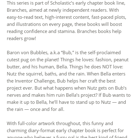
This series is part of Scholastic’s early chapter book line,
Branches, aimed at newly independent readers. With
easy-to-read text, high-interest content, fast-paced plots,
and illustrations on every page, these books will boost
reading confidence and stamina. Branches books help
readers grow!
Baron von Bubbles, a.k.a “Bub,” is the self-proclaimed
cutest pug on the planet! Things he loves: fashion, peanut
butter, and his human, Bella. Things he does NOT love:
Nutz the squirrel, baths, and the rain. When Bella enters
the Inventor Challenge, Bub helps her craft the best
project ever. But what happens when Nutz gets on Bub’s
nerves and makes him ruin Bella’s project? If Bub wants to
make it up to Bella, he’ll have to stand up to Nutz — and
the rain — once and for all.
With full-color artwork throughout, this funny and
charming diary-format early chapter book is perfect for
anyone who believes a furry pal is the best kind of friend.