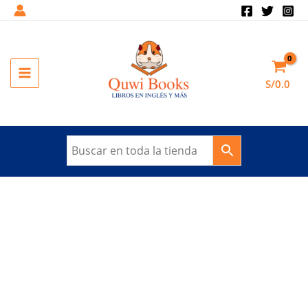
Ir
al
Sale!
contenido
MAIN
S/
0.0
MENU