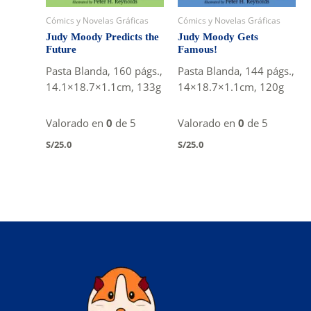
Cómics y Novelas Gráficas
Cómics y Novelas Gráficas
Judy Moody Predicts the
Judy Moody Gets
Future
Famous!
Pasta Blanda, 160 págs.,
Pasta Blanda, 144 págs.,
14.1×18.7×1.1cm, 133g
14×18.7×1.1cm, 120g
Valorado en
0
de 5
Valorado en
0
de 5
S/
25.0
S/
25.0