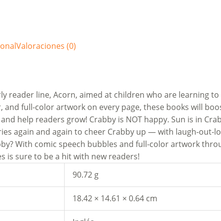
ional
Valoraciones (0)
arly reader line, Acorn, aimed at children who are learning to
, and full-color artwork on every page, these books will boo
and help readers grow! Crabby is NOT happy. Sun is in Crabby
tries again and again to cheer Crabby up — with laugh-out-lo
abby? With comic speech bubbles and full-color artwork thr
s is sure to be a hit with new readers!
90.72 g
18.42 × 14.61 × 0.64 cm