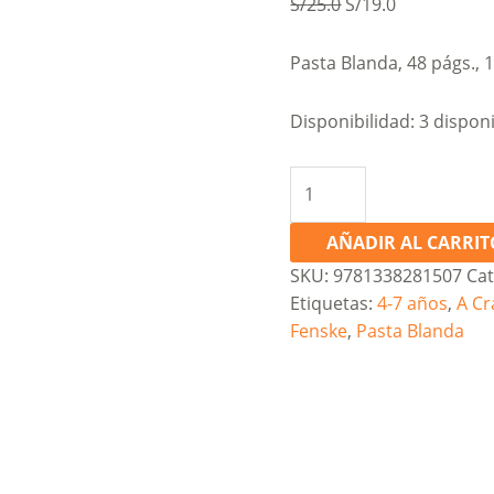
Original
Current
S/
25.0
S/
19.0
price
price
was:
is:
Pasta Blanda, 48 págs., 
S/25.0.
S/19.0.
Disponibilidad:
3 dispon
A
Crabby
Book
AÑADIR AL CARRIT
#1:
SKU:
9781338281507
Cat
Hello,
Etiquetas:
4-7 años
,
A C
Crabby
Fenske
,
Pasta Blanda
cantidad