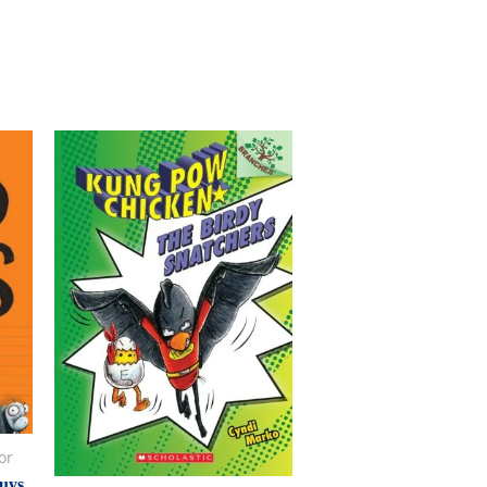
or
uys