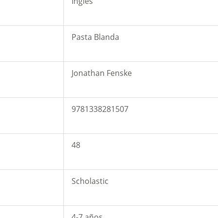
Inglés
Pasta Blanda
Jonathan Fenske
9781338281507
48
Scholastic
4-7 años