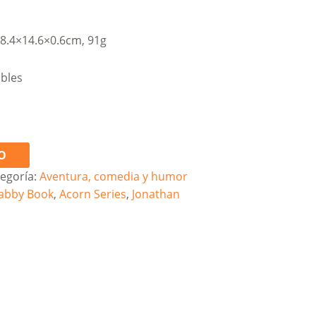
18.4×14.6×0.6cm, 91g
ibles
O
egoría:
Aventura, comedia y humor
rabby Book
,
Acorn Series
,
Jonathan