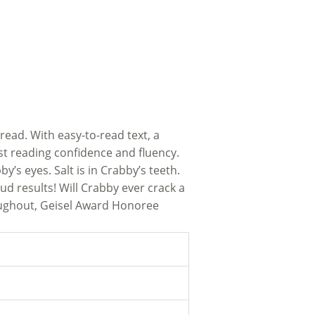
 read. With easy-to-read text, a
st reading confidence and fluency.
’s eyes. Salt is in Crabby’s teeth.
ud results! Will Crabby ever crack a
oughout, Geisel Award Honoree