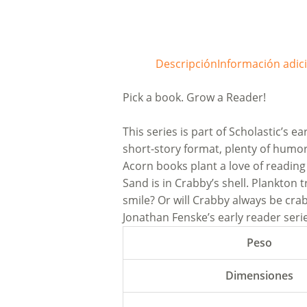
Descripción
Información adic
Pick a book. Grow a Reader!
This series is part of Scholastic’s e
short-story format, plenty of humor
Acorn books plant a love of reading 
Sand is in Crabby’s shell. Plankton 
smile? Or will Crabby always be cr
Jonathan Fenske’s early reader serie
Peso
Dimensiones