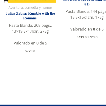
#1)
Aventura, comedia y humor
Pasta Blanda, 144 págs
Julius Zebra: Rumble with the
18.8x15x1cm, 175g
Romans!
Pasta Blanda, 208 págs.,
Valorado en
0
de 5
13×19.8×1.4cm, 278g
Original
Curr
S/
39.0
S/
29.0
price
price
Valorado en
0
de 5
was:
is:
S/39.0.
S/29.
S/
29.0