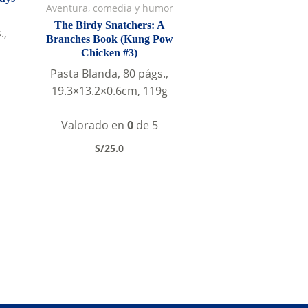
Aventura, comedia y humor
The Birdy Snatchers: A
.,
Branches Book (Kung Pow
Chicken #3)
Pasta Blanda, 80 págs.,
19.3×13.2×0.6cm, 119g
ent
Valorado en
0
de 5
0.
S/
25.0