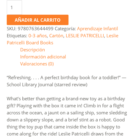
The
Birthday
Box
AÑADIR AL CARRITO
cantidad
SKU:
9780763644499
Categoría:
Aprendizaje Infantil
Etiquetas:
0-3 años
,
Cartón
,
LESLIE PATRICELLI
,
Leslie
Patricelli Board Books
Descripción
Información adicional
Valoraciones (0)
“Refreshing. . . . A perfect birthday book for a toddler!” —
School Library Journal (starred review)
What’s better than getting a brand-new toy as a birthday
gift? Playing with the box it came in! Climb in for a flight
across the ocean, a jaunt on a sailing ship, some sledding
down a slippery slope, and a brief stint as a robot. Good
thing the toy pup that came inside the box is happy to
come along for the ride! Leslie Patricelli draws from the