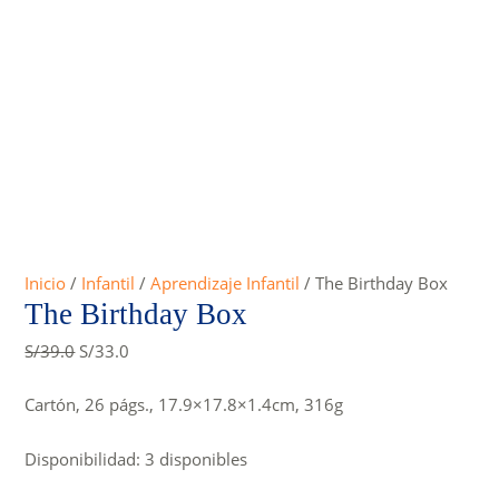
Inicio
/
Infantil
/
Aprendizaje Infantil
/ The Birthday Box
The Birthday Box
Original
Current
S/
39.0
S/
33.0
price
price
was:
is:
Cartón, 26 págs., 17.9×17.8×1.4cm, 316g
S/39.0.
S/33.0.
Disponibilidad:
3 disponibles