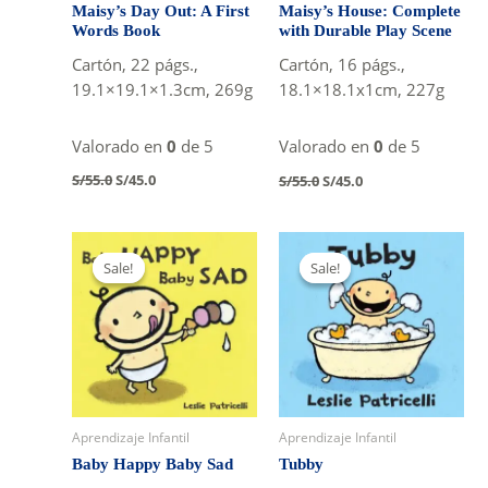
Maisy’s Day Out: A First
Maisy’s House: Complete
Words Book
with Durable Play Scene
Cartón, 22 págs.,
Cartón, 16 págs.,
19.1×19.1×1.3cm, 269g
18.1×18.1x1cm, 227g
Valorado en
0
de 5
Valorado en
0
de 5
Original
Current
Original
Current
S/
55.0
S/
45.0
S/
55.0
S/
45.0
price
price
price
price
was:
is:
was:
is:
S/55.0.
S/45.0.
S/55.0.
S/45.0.
Sale!
Sale!
Sale!
Sale!
Aprendizaje Infantil
Aprendizaje Infantil
Baby Happy Baby Sad
Tubby