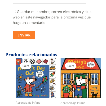
Guardar mi nombre, correo electrónico y sitio
web en este navegador para la próxima vez que
haga un comentario.
Productos relacionados
Sale!
Sale!
Sale!
Sale!
Aprendizaje Infantil
Aprendizaje Infantil