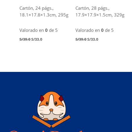
Cartón, 24 págs.,
Cartón, 28 págs.,
18.1×17.8×1.3cm, 295g
17.9×17.9×1.5cm, 329g
Valorado en
0
de 5
Valorado en
0
de 5
Original
Current
Original
Current
S/
39.0
S/
33.0
S/
39.0
S/
33.0
price
price
price
price
was:
is:
was:
is:
S/39.0.
S/33.0.
S/39.0.
S/33.0.