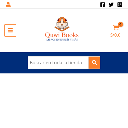
Ir
al
Sale!
contenido
MAIN
S/
0.0
MENU