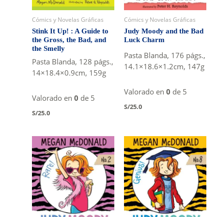
Cómics y Novelas Gráficas
Cómics y Novelas Gráficas
Stink It Up! : A Guide to
Judy Moody and the Bad
the Gross, the Bad, and
Luck Charm
the Smelly
Pasta Blanda, 176 págs.,
Pasta Blanda, 128 págs.,
14.1×18.6×1.2cm, 147g
14×18.4×0.9cm, 159g
Valorado en
0
de 5
Valorado en
0
de 5
S/
25.0
S/
25.0