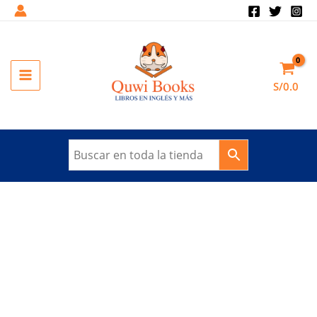
Ir
al
Sale!
contenido
MAIN
S/
0.0
MENU