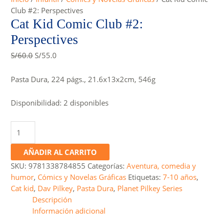
Club #2: Perspectives
Cat Kid Comic Club #2:
Perspectives
Original
Current
S/
60.0
S/
55.0
price
price
was:
is:
Pasta Dura, 224 págs., 21.6x13x2cm, 546g
S/60.0.
S/55.0.
Disponibilidad:
2 disponibles
Cat
Kid
Comic
AÑADIR AL CARRITO
Club
SKU:
9781338784855
Categorías:
Aventura, comedia y
#2:
humor
,
Cómics y Novelas Gráficas
Etiquetas:
7-10 años
,
Perspectives
Cat kid
,
Dav Pilkey
,
Pasta Dura
,
Planet Pilkey Series
cantidad
Descripción
Información adicional