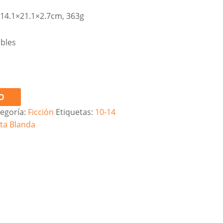
, 14.1×21.1×2.7cm, 363g
ibles
O
egoría:
Ficción
Etiquetas:
10-14
ta Blanda