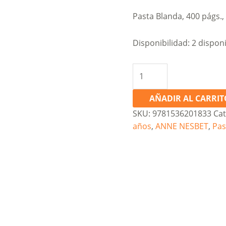
Pasta Blanda, 400 págs.
Disponibilidad:
2 dispon
Cloud
and
Wallfish
AÑADIR AL CARRIT
cantidad
SKU:
9781536201833
Cat
años
,
ANNE NESBET
,
Pas