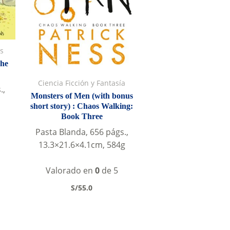
s
The
Ciencia Ficción y Fantasía
.,
Monsters of Men (with bonus
short story) : Chaos Walking:
Book Three
Pasta Blanda, 656 págs.,
13.3×21.6×4.1cm, 584g
Valorado en
0
de 5
S/
55.0