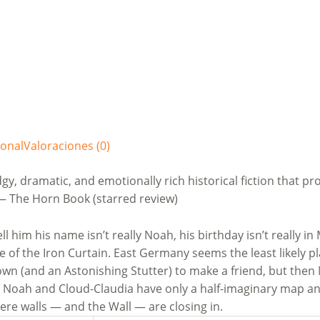
ional
Valoraciones (0)
gy, dramatic, and emotionally rich historical fiction that pro
— The Horn Book (starred review)
l him his name isn’t really Noah, his birthday isn’t really i
e of the Iron Curtain. East Germany seems the least likely pl
s own (and an Astonishing Stutter) to make a friend, but the
wn. Noah and Cloud-Claudia have only a half-imaginary map 
ere walls — and the Wall — are closing in.