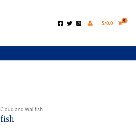
S/
0.0
 Cloud and Wallfish
fish