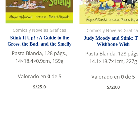
Cómics y Novelas Gráficas
Cómics y Novelas Gráfica
Stink It Up! : A Guide to the
Judy Moody and Stink: 
Gross, the Bad, and the Smelly
Wishbone Wish
Pasta Blanda, 128 págs.,
Pasta Blanda, 128 págs
14×18.4×0.9cm, 159g
14.1×18.7x1cm, 227g
Valorado en
0
de 5
Valorado en
0
de 5
S/
25.0
S/
29.0