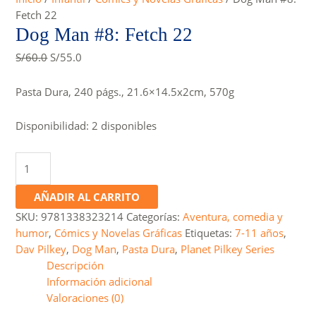
Fetch 22
Dog Man #8: Fetch 22
Original
Current
S/
60.0
S/
55.0
price
price
was:
is:
Pasta Dura, 240 págs., 21.6×14.5x2cm, 570g
S/60.0.
S/55.0.
Disponibilidad:
2 disponibles
Dog
Man
#8:
AÑADIR AL CARRITO
Fetch
SKU:
9781338323214
Categorías:
Aventura, comedia y
22
humor
,
Cómics y Novelas Gráficas
Etiquetas:
7-11 años
,
cantidad
Dav Pilkey
,
Dog Man
,
Pasta Dura
,
Planet Pilkey Series
Descripción
Información adicional
Valoraciones (0)