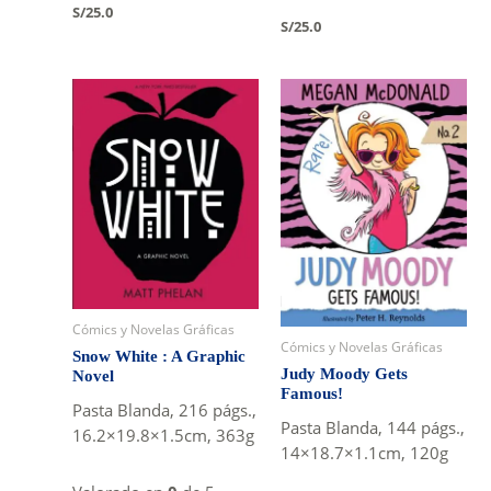
S/
25.0
S/
25.0
Cómics y Novelas Gráficas
Cómics y Novelas Gráficas
Snow White : A Graphic
Judy Moody Gets
Novel
Famous!
Pasta Blanda, 216 págs.,
Pasta Blanda, 144 págs.,
16.2×19.8×1.5cm, 363g
14×18.7×1.1cm, 120g