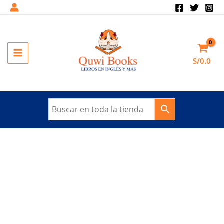
Ir
al
Sale!
contenido
MAIN
S/
0.0
MENU