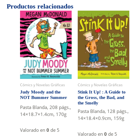
Productos relacionados
Cómics y Novelas Gráficas
Cómics y Novelas Gráficas
Stink It Up! : A Guide to
Judy Moody and the
the Gross, the Bad, and
NOT Bummer Summer
the Smelly
Pasta Blanda, 208 págs.,
Pasta Blanda, 128 págs.,
14×18.7×1.4cm, 170g
14×18.4×0.9cm, 159g
Valorado en
0
de 5
Valorado en
0
de 5