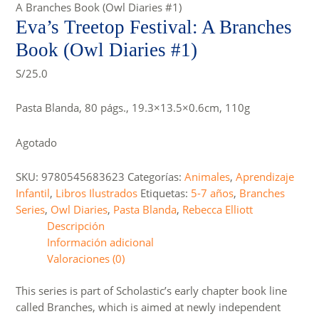
A Branches Book (Owl Diaries #1)
Eva’s Treetop Festival: A Branches
Book (Owl Diaries #1)
S/
25.0
Pasta Blanda, 80 págs., 19.3×13.5×0.6cm, 110g
Agotado
SKU:
9780545683623
Categorías:
Animales
,
Aprendizaje
Infantil
,
Libros Ilustrados
Etiquetas:
5-7 años
,
Branches
Series
,
Owl Diaries
,
Pasta Blanda
,
Rebecca Elliott
Descripción
Información adicional
Valoraciones (0)
This series is part of Scholastic’s early chapter book line
called Branches, which is aimed at newly independent