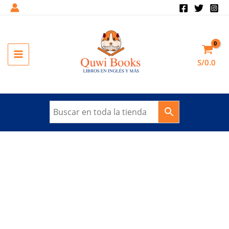
Ir
al
contenido
MAIN
S/
0.0
MENU