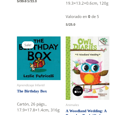
S/
39.0
S/
33.0
19.3×13.2×0.6cm, 120g
price
price
was:
is:
S/39.0.
S/33.0.
Valorado en
0
de 5
S/
25.0
Sale!
Sale!
Aprendizaje Infantil
The Birthday Box
Cartón, 26 págs.,
Animales
17.9×17.8×1.4cm, 316g
A Woodland Wedding: A