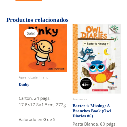
Productos relacionados
Sale!
Sale!
Aprendizaje Infantil
Binky
Cartón, 24 págs.,
Animales
17.8×17.8×1.5cm, 272g
Baxter is Missing: A
Branches Book (Owl
Diaries #6)
Valorado en
0
de 5
Pasta Blanda, 80 págs.,
Original
Current