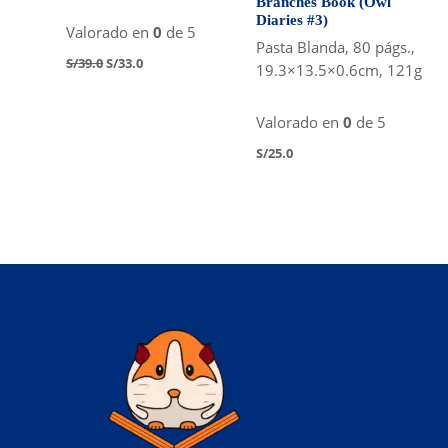
Branches Book (Owl
Diaries #3)
Valorado en
0
de 5
Pasta Blanda, 80 págs.,
Original
Current
S/
39.0
S/
33.0
19.3×13.5×0.6cm, 121g
price
price
was:
is:
S/39.0.
S/33.0.
Valorado en
0
de 5
S/
25.0