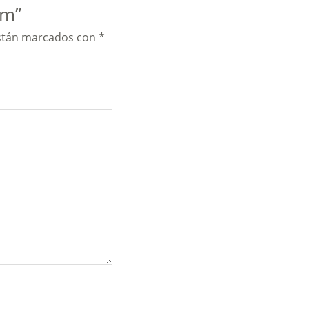
em”
están marcados con
*