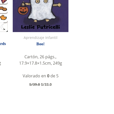
Aprendizaje Infantil
ords
Boo!
Cartón, 26 págs.,
g
17.9×17.8×1.5cm, 249g
Valorado en
0
de 5
Original
Current
S/
39.0
S/
33.0
price
price
was:
is:
S/39.0.
S/33.0.