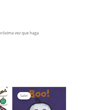
 próxima vez que haga
Sale!
Sale!