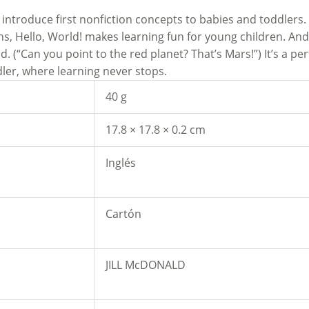
o introduce first nonfiction concepts to babies and toddlers
ions, Hello, World! makes learning fun for young children. An
. (“Can you point to the red planet? That’s Mars!”) It’s a pe
dler, where learning never stops.
40 g
17.8 × 17.8 × 0.2 cm
Inglés
Cartón
JILL McDONALD