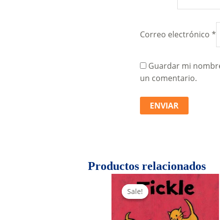
Correo electrónico
*
Guardar mi nombre,
un comentario.
Productos relacionados
Sale!
Sale!