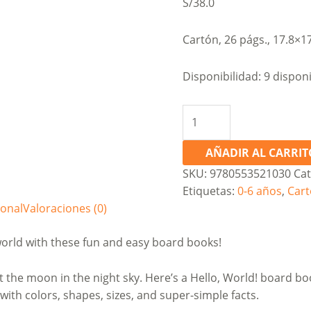
S/
38.0
Cartón, 26 págs., 17.8×1
Disponibilidad:
9 dispon
Hello,
World!
Solar
AÑADIR AL CARRIT
System
SKU:
9780553521030
Cat
cantidad
Etiquetas:
0-6 años
,
Car
ional
Valoraciones (0)
orld with these fun and easy board books!
t the moon in the night sky. Here’s a Hello, World! board bo
ith colors, shapes, sizes, and super-simple facts.