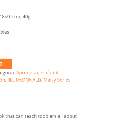
7.8×0.2cm, 40g
ibles
O
egoría:
Aprendizaje Infantil
tón
,
JILL McDONALD
,
Maisy Series
ok that can teach toddlers all about