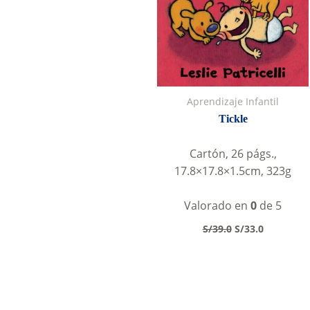
Aprendizaje Infantil
Tickle
Cartón, 26 págs.,
17.8×17.8×1.5cm, 323g
Valorado en
0
de 5
Original
Current
S/
39.0
S/
33.0
price
price
was:
is:
S/39.0.
S/33.0.