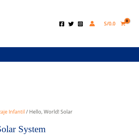
S/
0.0
aje Infantil
/ Hello, World! Solar
Solar System