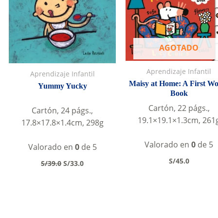
AGOTADO
Aprendizaje Infantil
Aprendizaje Infantil
Maisy at Home: A First W
Yummy Yucky
Book
Cartón, 22 págs.,
Cartón, 24 págs.,
19.1×19.1×1.3cm, 261
17.8×17.8×1.4cm, 298g
Valorado en
0
de 5
Valorado en
0
de 5
S/
45.0
Original
Current
S/
39.0
S/
33.0
price
price
was:
is:
S/39.0.
S/33.0.