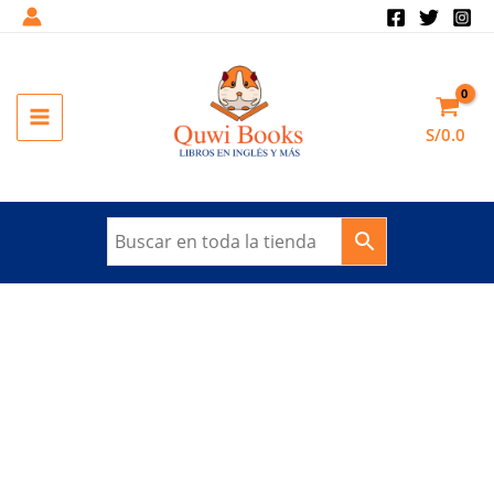
Ir
al
contenido
MAIN
S/
0.0
MENU