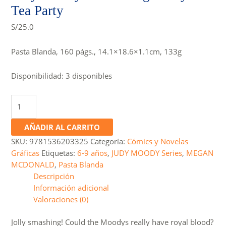
Tea Party
S/
25.0
Pasta Blanda, 160 págs., 14.1×18.6×1.1cm, 133g
Disponibilidad:
3 disponibles
Judy
Moody
and
AÑADIR AL CARRITO
the
SKU:
9781536203325
Categoría:
Cómics y Novelas
Right
Gráficas
Etiquetas:
6-9 años
,
JUDY MOODY Series
,
MEGAN
Royal
MCDONALD
,
Pasta Blanda
Tea
Descripción
Party
Información adicional
cantidad
Valoraciones (0)
Jolly smashing! Could the Moodys really have royal blood?