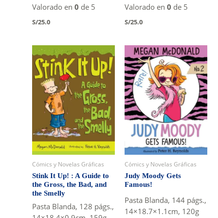
Valorado en
0
de 5
Valorado en
0
de 5
S/
25.0
S/
25.0
Cómics y Novelas Gráficas
Cómics y Novelas Gráficas
Stink It Up! : A Guide to
Judy Moody Gets
the Gross, the Bad, and
Famous!
the Smelly
Pasta Blanda, 144 págs.,
Pasta Blanda, 128 págs.,
14×18.7×1.1cm, 120g
14×18.4×0.9cm, 159g