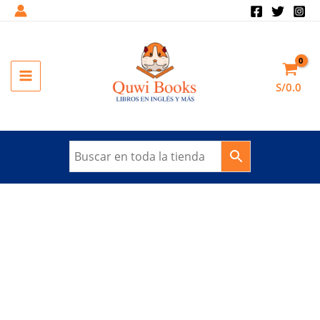
Ir
al
Sale!
contenido
MAIN
S/
0.0
MENU