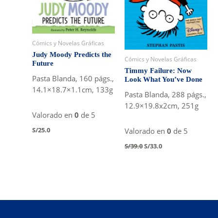
Cómics y Novelas Gráficas
Judy Moody Predicts the
Cómics y Novelas Gráficas
Future
Timmy Failure: Now
Pasta Blanda, 160 págs.,
Look What You’ve Done
14.1×18.7×1.1cm, 133g
Pasta Blanda, 288 págs.,
12.9×19.8x2cm, 251g
Valorado en
0
de 5
S/
25.0
Valorado en
0
de 5
Original
Current
S/
39.0
S/
33.0
price
price
was:
is:
S/39.0.
S/33.0.