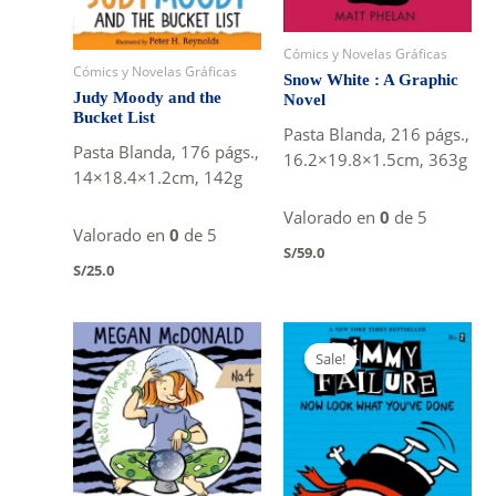
Cómics y Novelas Gráficas
Cómics y Novelas Gráficas
Snow White : A Graphic
Judy Moody and the
Novel
Bucket List
Pasta Blanda, 216 págs.,
Pasta Blanda, 176 págs.,
16.2×19.8×1.5cm, 363g
14×18.4×1.2cm, 142g
Valorado en
0
de 5
Valorado en
0
de 5
S/
59.0
S/
25.0
Sale!
Sale!