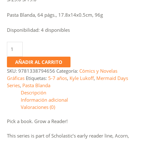
price
price
was:
is:
Pasta Blanda, 64 págs., 17.8x14x0.5cm, 96g
S/25.0.
S/19.0.
Disponibilidad:
4 disponibles
Mermaid
Days
#2:
AÑADIR AL CARRITO
The
SKU:
9781338794656
Categoría:
Cómics y Novelas
Sea
Gráficas
Etiquetas:
5-7 años
,
Kyle Lukoff
,
Mermaid Days
Monster
Series
,
Pasta Blanda
cantidad
Descripción
Información adicional
Valoraciones (0)
Pick a book. Grow a Reader!
This series is part of Scholastic’s early reader line, Acorn,