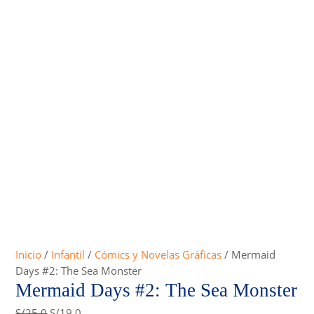
Inicio
/
Infantil
/
Cómics y Novelas Gráficas
/ Mermaid
Days #2: The Sea Monster
Mermaid Days #2: The Sea Monster
Original
Current
S/
25.0
S/
19.0