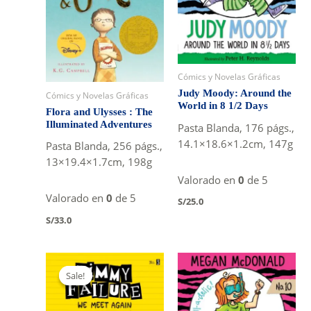
Cómics y Novelas Gráficas
Judy Moody: Around the
Cómics y Novelas Gráficas
World in 8 1/2 Days
Flora and Ulysses : The
Illuminated Adventures
Pasta Blanda, 176 págs.,
14.1×18.6×1.2cm, 147g
Pasta Blanda, 256 págs.,
13×19.4×1.7cm, 198g
Valorado en
0
de 5
Valorado en
0
de 5
S/
25.0
S/
33.0
Sale!
Sale!