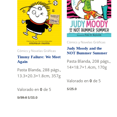
Cómics y Novelas Gráficas
Judy Moody and the
Cómics y Novelas Gráficas
NOT Bummer Summer
Timmy Failure: We Meet
Pasta Blanda, 208 págs.,
Again
14×18.7×1.4cm, 170g
Pasta Blanda, 288 págs.,
13.3×20.3×1.8cm, 357g
Valorado en
0
de 5
S/
25.0
Valorado en
0
de 5
Original
Current
S/
39.0
S/
33.0
price
price
was:
is:
S/39.0.
S/33.0.