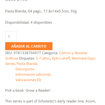
price
price
was:
is:
Pasta Blanda, 64 págs., 17.8x14x0.5cm, 93g
S/25.0.
S/19.0.
Disponibilidad:
4 disponibles
Mermaid
Days
#3:
AÑADIR AL CARRITO
A
SKU:
9781338794977
Categoría:
Cómics y Novelas
New
Gráficas
Etiquetas:
5-7 años
,
Kyle Lukoff
,
Mermaid Days
Friend
Series
,
Pasta Blanda
cantidad
Descripción
Información adicional
Valoraciones (0)
Pick a book. Grow a Reader!
This series is part of Scholastic’s early reader line, Acorn,