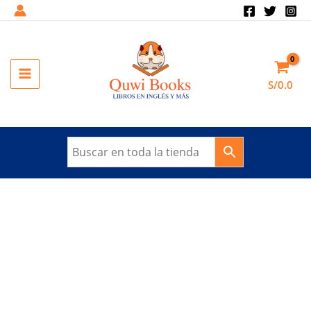
Ir
al
Sale!
contenido
MAIN
S/
0.0
MENU