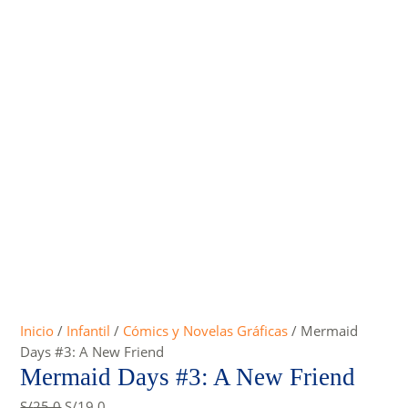
Inicio
/
Infantil
/
Cómics y Novelas Gráficas
/ Mermaid
Days #3: A New Friend
Mermaid Days #3: A New Friend
Original
Current
S/
25.0
S/
19.0