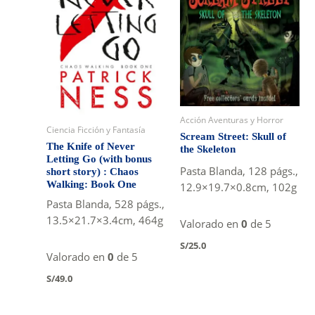
Acción Aventuras y Horror
Ciencia Ficción y Fantasía
Scream Street: Skull of
The Knife of Never
the Skeleton
Letting Go (with bonus
Pasta Blanda, 128 págs.,
short story) : Chaos
Walking: Book One
12.9×19.7×0.8cm, 102g
Pasta Blanda, 528 págs.,
13.5×21.7×3.4cm, 464g
Valorado en
0
de 5
S/
25.0
Valorado en
0
de 5
S/
49.0