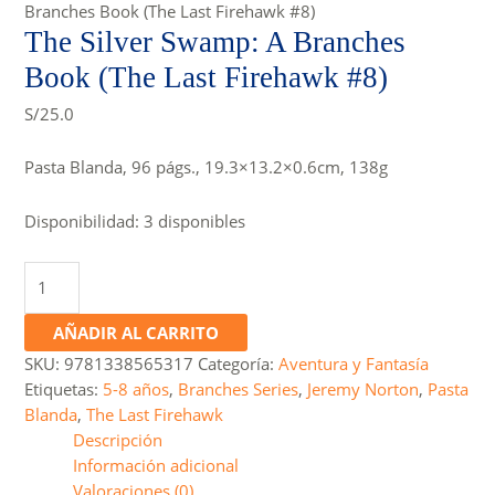
Branches Book (The Last Firehawk #8)
The Silver Swamp: A Branches
Book (The Last Firehawk #8)
S/
25.0
Pasta Blanda, 96 págs., 19.3×13.2×0.6cm, 138g
Disponibilidad:
3 disponibles
The
Silver
Swamp:
AÑADIR AL CARRITO
A
SKU:
9781338565317
Categoría:
Aventura y Fantasía
Branches
Etiquetas:
5-8 años
,
Branches Series
,
Jeremy Norton
,
Pasta
Book
Blanda
,
The Last Firehawk
(The
Descripción
Last
Información adicional
Firehawk
Valoraciones (0)