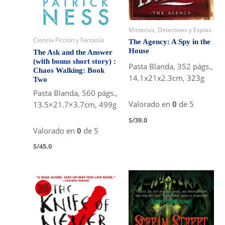
Misterios, Detectives y Espías
Ciencia Ficción y Fantasía
The Agency: A Spy in the
House
The Ask and the Answer
(with bonus short story) :
Pasta Blanda, 352 págs.,
Chaos Walking: Book
14.1x21x2.3cm, 323g
Two
Pasta Blanda, 560 págs.,
Valorado en
0
de 5
13.5×21.7×3.7cm, 499g
S/
39.0
Valorado en
0
de 5
S/
45.0