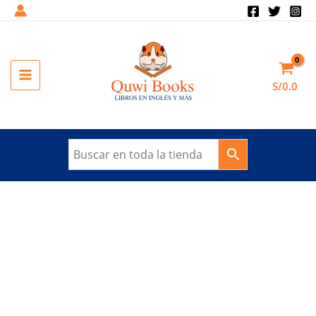
Ir
al
contenido
MAIN
S/
0.0
MENU