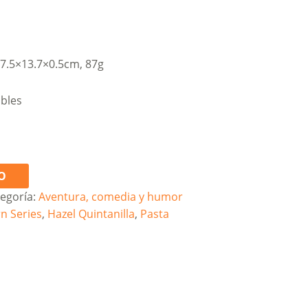
17.5×13.7×0.5cm, 87g
ibles
O
egoría:
Aventura, comedia y humor
n Series
,
Hazel Quintanilla
,
Pasta
i