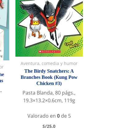
Aventura, comedia y humor
or
The Birdy Snatchers: A
he
Branches Book (Kung Pow
ns
Chicken #3)
,
Pasta Blanda, 80 págs.,
19.3×13.2×0.6cm, 119g
Valorado en
0
de 5
S/
25.0