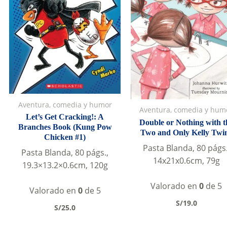
Aventura, comedia y humor
Aventura, comedia y hum
Let’s Get Cracking!: A
Double or Nothing with t
Branches Book (Kung Pow
Two and Only Kelly Twi
Chicken #1)
Pasta Blanda, 80 págs.
Pasta Blanda, 80 págs.,
14x21x0.6cm, 79g
19.3×13.2×0.6cm, 120g
Valorado en
0
de 5
Valorado en
0
de 5
S/
19.0
S/
25.0