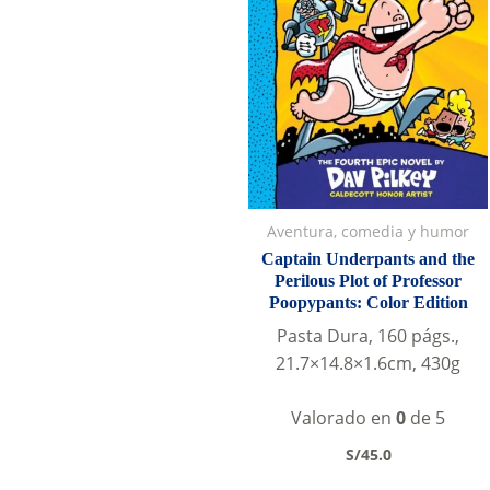
Aventura, comedia y humor
Captain Underpants and the
Perilous Plot of Professor
Poopypants: Color Edition
Pasta Dura, 160 págs.,
21.7×14.8×1.6cm, 430g
Valorado en
0
de 5
S/
45.0