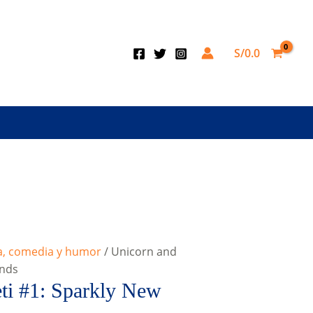
S/
0.0
a, comedia y humor
/ Unicorn and
ends
ti #1: Sparkly New