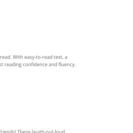
 read. With easy-to-read text, a
st reading confidence and fluency.
friends! These laugh-out-loud