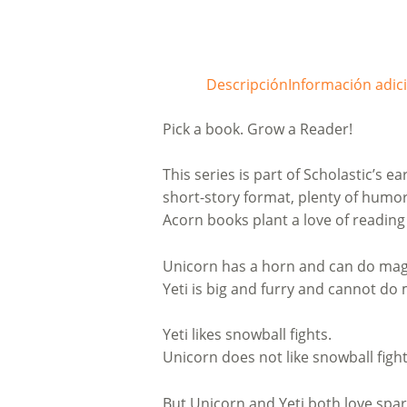
Descripción
Información adic
Pick a book. Grow a Reader!
This series is part of Scholastic’s e
short-story format, plenty of humor
Acorn books plant a love of reading
Unicorn has a horn and can do mag
Yeti is big and furry and cannot do 
Yeti likes snowball fights.
Unicorn does not like snowball fight
But Unicorn and Yeti both love spar