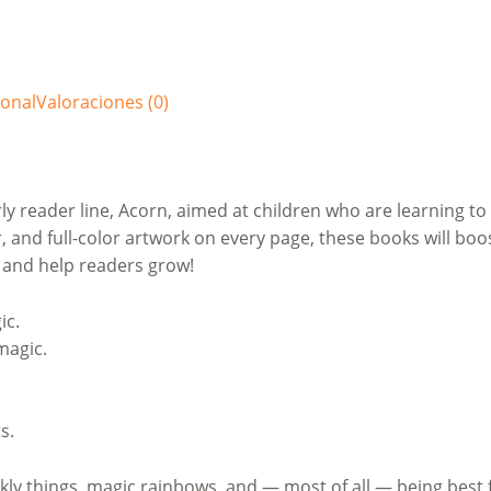
ional
Valoraciones (0)
arly reader line, Acorn, aimed at children who are learning to
, and full-color artwork on every page, these books will boo
 and help readers grow!
ic.
magic.
s.
kly things, magic rainbows, and — most of all — being best 