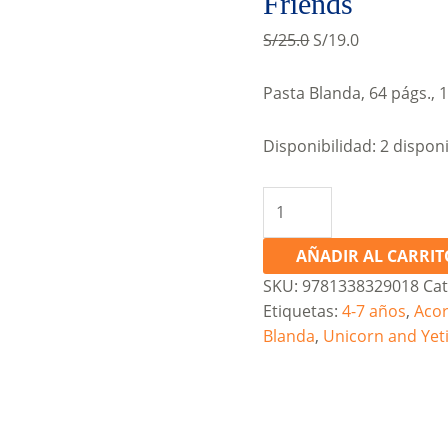
Friends
Original
Current
S/
25.0
S/
19.0
price
price
was:
is:
Pasta Blanda, 64 págs., 
S/25.0.
S/19.0.
Disponibilidad:
2 dispon
Unicorn
and
Yeti
AÑADIR AL CARRIT
#1:
SKU:
9781338329018
Cat
Sparkly
Etiquetas:
4-7 años
,
Acor
New
Blanda
,
Unicorn and Yet
Friends
cantidad