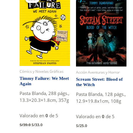
Cómics y Novelas Gráficas
Acción Aventuras y Horror
Timmy Failure: We Meet
Scream Street: Blood of
Again
the Witch
Pasta Blanda, 288 págs.,
Pasta Blanda, 128 págs.,
13.3×20.3×1.8cm, 357g
12.9×19.8x1cm, 108g
Valorado en
0
de 5
Valorado en
0
de 5
Original
Current
S/
39.0
S/
33.0
S/
25.0
price
price