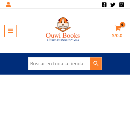
Ir
al
contenido
MAIN
S/
0.0
MENU