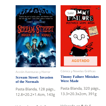
was:
is:
S/39.0.
S/33.0.
Sale!
Sale!
AGOTADO
Cómics y Novelas Gráficas
Acción Aventuras y Horror
Timmy Failure Mistakes
Scream Street: Invasion
Were Made
of the Normals
Pasta Blanda, 320 págs.,
Pasta Blanda, 128 págs.,
13.3×20.3x2cm, 391g
12.8×20.2×1.4cm, 143g