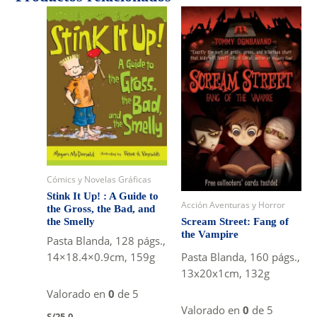
Cómics y Novelas Gráficas
Stink It Up! : A Guide to
Acción Aventuras y Horror
the Gross, the Bad, and
the Smelly
Scream Street: Fang of
the Vampire
Pasta Blanda, 128 págs.,
Pasta Blanda, 160 págs.,
14×18.4×0.9cm, 159g
13x20x1cm, 132g
Valorado en
0
de 5
Valorado en
0
de 5
S/
25.0