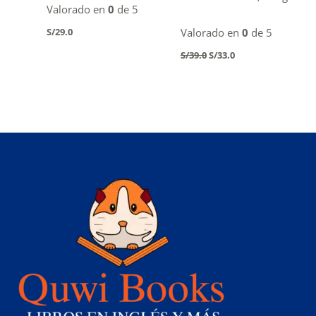
Valorado en
0
de 5
S/
29.0
Valorado en
0
de 5
Original
Current
S/
39.0
S/
33.0
price
price
was:
is:
S/39.0.
S/33.0.