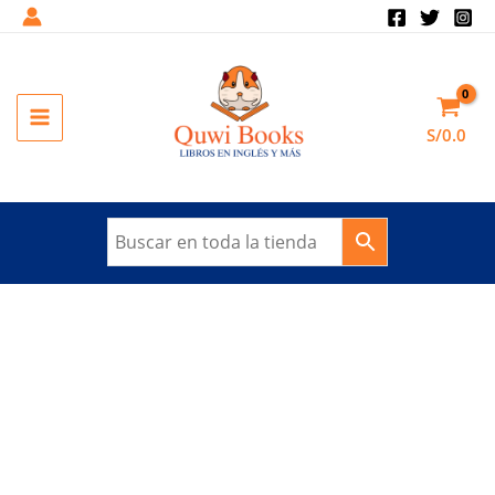
Ir
al
contenido
MAIN
S/
0.0
MENU