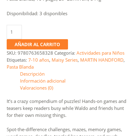
Disponibilidad:
3 disponibles
Where's
Waldo?
The
AÑADIR AL CARRITO
Search
SKU:
9780763658328
Categoría:
Actividades para Niños
for
Etiquetas:
7-10 años
,
Maisy Series
,
MARTIN HANDFORD
,
the
Pasta Blanda
Lost
Descripción
Things
Información adicional
cantidad
Valoraciones (0)
It’s a crazy compendium of puzzles! Hands-on games and
teasers keep readers busy while Waldo and friends hunt
for their own missing things.
Spot-the-difference challenges, mazes, memory games,