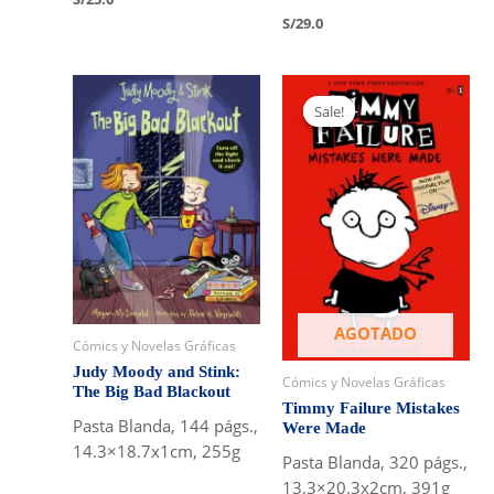
S/
29.0
Sale!
Sale!
AGOTADO
Cómics y Novelas Gráficas
Judy Moody and Stink:
Cómics y Novelas Gráficas
The Big Bad Blackout
Timmy Failure Mistakes
Pasta Blanda, 144 págs.,
Were Made
14.3×18.7x1cm, 255g
Pasta Blanda, 320 págs.,
13.3×20.3x2cm, 391g