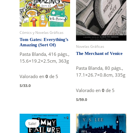
Cómics y Novelas Gráficas
Tom Gates: Everything’s
Amazing (Sort Of)
Novelas Gráficas
The Merchant of Venice
Pasta Blanda, 416 págs.,
15.6×19.2×2.5cm, 363g
Pasta Blanda, 80 págs.,
17.1×26.7×0.8cm, 335g
Valorado en
0
de 5
S/
33.0
Valorado en
0
de 5
S/
59.0
Sale!
Sale!