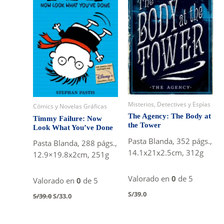
Misterios, Detectives y Espías
Cómics y Novelas Gráficas
The Agency: The Body at
Timmy Failure: Now
the Tower
Look What You’ve Done
Pasta Blanda, 352 págs.,
Pasta Blanda, 288 págs.,
14.1x21x2.5cm, 312g
12.9×19.8x2cm, 251g
Valorado en
0
de 5
Valorado en
0
de 5
Original
Current
S/
39.0
S/
39.0
S/
33.0
price
price
was:
is:
S/39.0.
S/33.0.