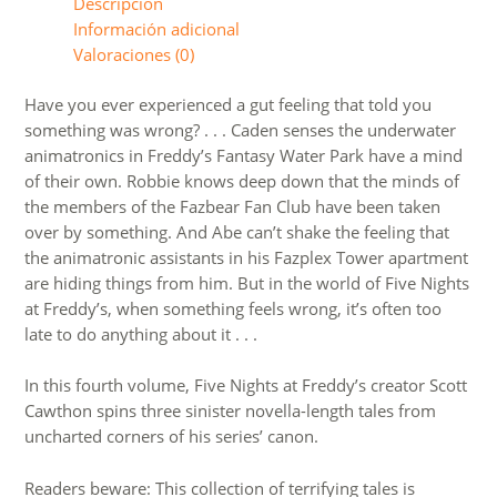
Descripción
Pizzaplex
Información adicional
#4:
Valoraciones (0)
Submechanophobia
cantidad
Have you ever experienced a gut feeling that told you
something was wrong? . . . Caden senses the underwater
animatronics in Freddy’s Fantasy Water Park have a mind
of their own. Robbie knows deep down that the minds of
the members of the Fazbear Fan Club have been taken
over by something. And Abe can’t shake the feeling that
the animatronic assistants in his Fazplex Tower apartment
are hiding things from him. But in the world of Five Nights
at Freddy’s, when something feels wrong, it’s often too
late to do anything about it . . .
In this fourth volume, Five Nights at Freddy’s creator Scott
Cawthon spins three sinister novella-length tales from
uncharted corners of his series’ canon.
Readers beware: This collection of terrifying tales is