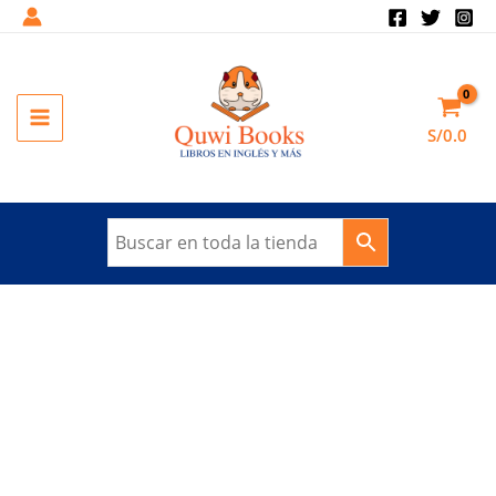
Ir
al
Sale!
contenido
MAIN
S/
0.0
MENU