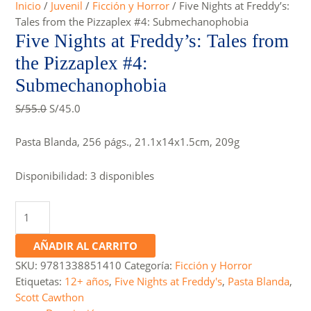
Inicio
/
Juvenil
/
Ficción y Horror
/ Five Nights at Freddy’s:
Tales from the Pizzaplex #4: Submechanophobia
Five Nights at Freddy’s: Tales from
the Pizzaplex #4:
Submechanophobia
Original
Current
S/
55.0
S/
45.0
price
price
was:
is:
Pasta Blanda, 256 págs., 21.1x14x1.5cm, 209g
S/55.0.
S/45.0.
Disponibilidad:
3 disponibles
Five
Nights
at
AÑADIR AL CARRITO
Freddy's:
SKU:
9781338851410
Categoría:
Ficción y Horror
Tales
Etiquetas:
12+ años
,
Five Nights at Freddy's
,
Pasta Blanda
,
from
Scott Cawthon
the