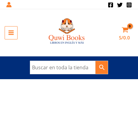
Ir
al
contenido
MAIN
S/
0.0
MENU