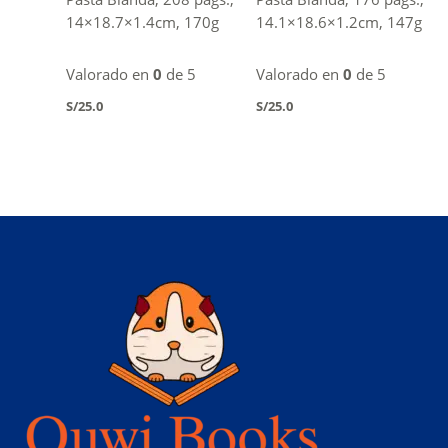
14×18.7×1.4cm, 170g
14.1×18.6×1.2cm, 147g
Valorado en
0
de 5
Valorado en
0
de 5
S/
25.0
S/
25.0