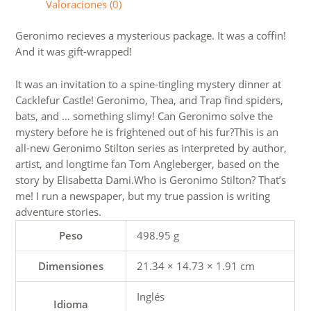
Valoraciones (0)
Geronimo recieves a mysterious package. It was a coffin!
And it was gift-wrapped!
It was an invitation to a spine-tingling mystery dinner at
Cacklefur Castle! Geronimo, Thea, and Trap find spiders,
bats, and … something slimy! Can Geronimo solve the
mystery before he is frightened out of his fur?This is an
all-new Geronimo Stilton series as interpreted by author,
artist, and longtime fan Tom Angleberger, based on the
story by Elisabetta Dami.Who is Geronimo Stilton? That’s
me! I run a newspaper, but my true passion is writing
adventure stories.
Peso
498.95 g
Dimensiones
21.34 × 14.73 × 1.91 cm
Inglés
Idioma