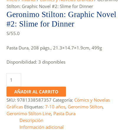
Stilton: Graphic Novel #2: Slime for Dinner
Geronimo Stilton: Graphic Novel
#2: Slime for Dinner
S/
55.0
Pasta Dura, 208 págs., 21.3×14.7×1.9cm, 499g
Disponibilidad:
3 disponibles
Geronimo
Stilton:
Graphic
AÑADIR AL CARRITO
Novel
SKU:
9781338587357
Categoría:
Cómics y Novelas
#2:
Gráficas
Etiquetas:
7-10 años
,
Geronimo Stilton
,
Slime
Geronimo Stilton Line
,
Pasta Dura
for
Descripción
Dinner
Información adicional
cantidad