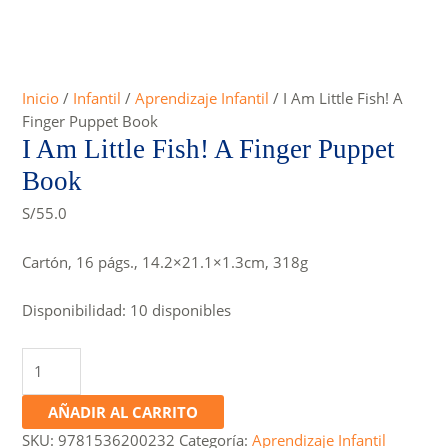
Inicio
/
Infantil
/
Aprendizaje Infantil
/ I Am Little Fish! A
Finger Puppet Book
I Am Little Fish! A Finger Puppet
Book
S/
55.0
Cartón, 16 págs., 14.2×21.1×1.3cm, 318g
Disponibilidad:
10 disponibles
I
Am
Little
AÑADIR AL CARRITO
Fish!
SKU:
9781536200232
Categoría:
Aprendizaje Infantil