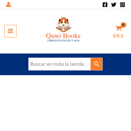
Ir
al
contenido
MAIN
S/
0.0
MENU