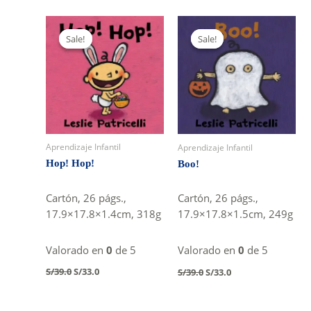
was:
is:
S/39.0.
S/33.0.
Sale!
Sale!
Sale!
Sale!
Aprendizaje Infantil
Aprendizaje Infantil
Hop! Hop!
Boo!
Cartón, 26 págs.,
Cartón, 26 págs.,
17.9×17.8×1.4cm, 318g
17.9×17.8×1.5cm, 249g
Valorado en
0
de 5
Valorado en
0
de 5
Original
Current
Original
Current
S/
39.0
S/
33.0
S/
39.0
S/
33.0
price
price
price
price
was:
is:
was:
is:
S/39.0.
S/33.0.
S/39.0.
S/33.0.