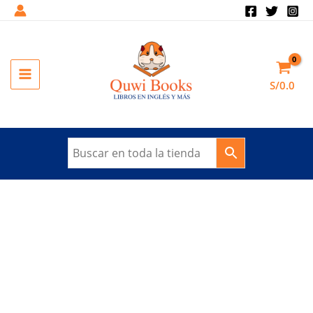
Ir
al
contenido
MAIN
S/
0.0
MENU