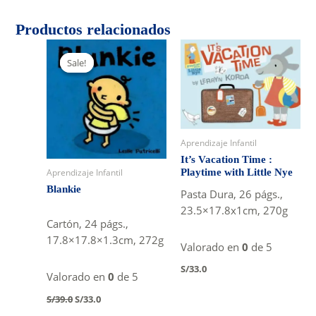
Productos relacionados
Sale!
Sale!
Aprendizaje Infantil
It’s Vacation Time :
Aprendizaje Infantil
Playtime with Little Nye
Blankie
Pasta Dura, 26 págs.,
23.5×17.8x1cm, 270g
Cartón, 24 págs.,
17.8×17.8×1.3cm, 272g
Valorado en
0
de 5
S/
33.0
Valorado en
0
de 5
Original
Current
S/
39.0
S/
33.0
price
price