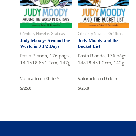
Cómics y Novelas Gráficas
Cómics y Novelas Gráficas
Judy Moody: Around the
Judy Moody and the
World in 8 1/2 Days
Bucket List
Pasta Blanda, 176 págs.,
Pasta Blanda, 176 págs.,
14.1×18.6×1.2cm, 147g
14×18.4×1.2cm, 142g
Valorado en
0
de 5
Valorado en
0
de 5
S/
25.0
S/
25.0