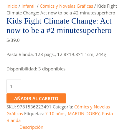
Inicio
/
Infantil
/
Cómics y Novelas Gráficas
/ Kids Fight
Climate Change: Act now to be a #2 minutesuperhero
Kids Fight Climate Change: Act
now to be a #2 minutesuperhero
S/
39.0
Pasta Blanda, 128 págs., 12.8×19.8×1.1cm, 244g
Disponibilidad:
3 disponibles
Kids
Fight
Climate
AÑADIR AL CARRITO
Change:
SKU:
9781536223491
Categoría:
Cómics y Novelas
Act
Gráficas
Etiquetas:
7-10 años
,
MARTIN DOREY
,
Pasta
now
Blanda
to
Descripción
be