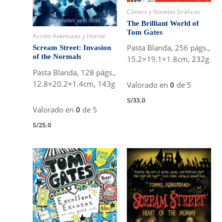
Cómics y Novelas Gráficas
The Brilliant World of
Tom Gates
Acción Aventuras y Horror
Pasta Blanda, 256 págs.,
Scream Street: Invasion
of the Normals
15.2×19.1×1.8cm, 232g
Pasta Blanda, 128 págs.,
12.8×20.2×1.4cm, 143g
Valorado en
0
de 5
S/
33.0
Valorado en
0
de 5
S/
25.0