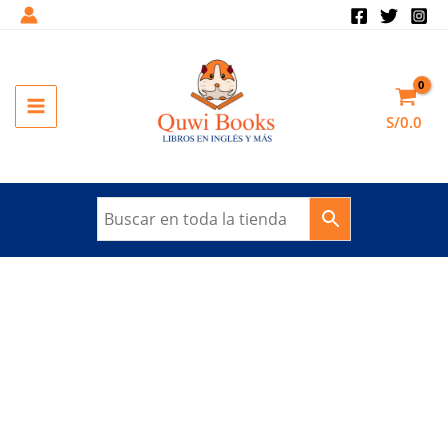
Ir
al
contenido
MAIN
S/
0.0
MENU