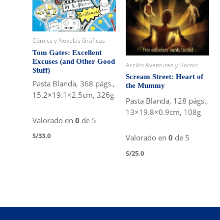
Cómics y Novelas Gráficas
Tom Gates: Excellent
Excuses (and Other Good
Acción Aventuras y Horror
Stuff)
Scream Street: Heart of
Pasta Blanda, 368 págs.,
the Mummy
15.2×19.1×2.5cm, 326g
Pasta Blanda, 128 págs.,
13×19.8×0.9cm, 108g
Valorado en
0
de 5
S/
33.0
Valorado en
0
de 5
S/
25.0