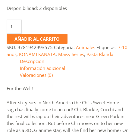
Disponibilidad:
2 disponibles
The
Complete
Chi's
AÑADIR AL CARRITO
Sweet
SKU:
9781942993575
Categoría:
Animales
Etiquetas:
7-10
Home
años
,
KONAMI KANATA
,
Maisy Series
,
Pasta Blanda
4
Descripción
cantidad
Información adicional
Valoraciones (0)
Fur the Well!
After six years in North America the Chi’s Sweet Home
saga has finally come to an end! Chi, Blackie, Cocchi and
the rest will wrap up their adventures near Green Park in
this final collection. But before Chi moves on to her new
role as a 3DCG anime star, will she find her new home? Or